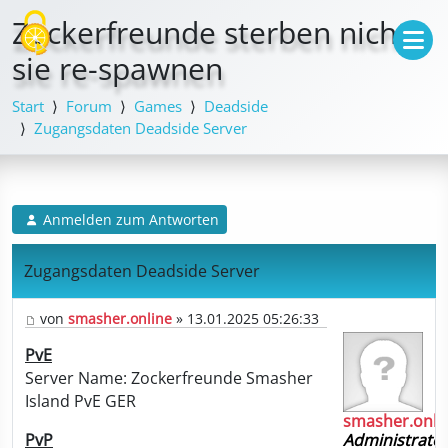
Cookie-Einstellungen
Zockerfreunde sterben nicht,
sie re-spawnen
Start
Forum
Games
Deadside
Zugangsdaten Deadside Server
Anmelden zum Antworten
Zugangsdaten Deadside Server
von
smasher.online
» 13.01.2025 05:26:33
PvE
Server Name: Zockerfreunde Smasher
Island PvE GER
smasher.onli
Administrato
PvP