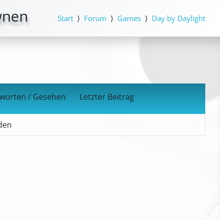
wnen
Start
Forum
Games
Day by Daylight
worten / Gesehen
Letzter Beitrag
den